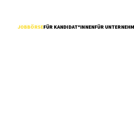
JOBBÖRSE
FÜR KANDIDAT*INNEN
FÜR UNTERNEH