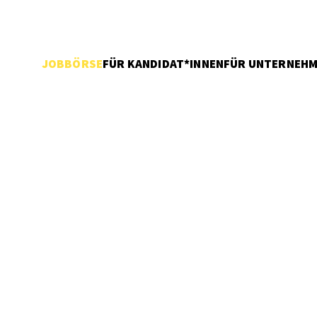
JOBBÖRSE
FÜR KANDIDAT*INNEN
FÜR UNTERNEH