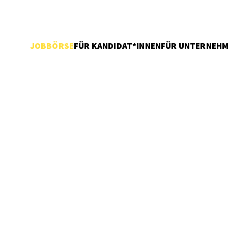
JOBBÖRSE
FÜR KANDIDAT*INNEN
FÜR UNTERNEH