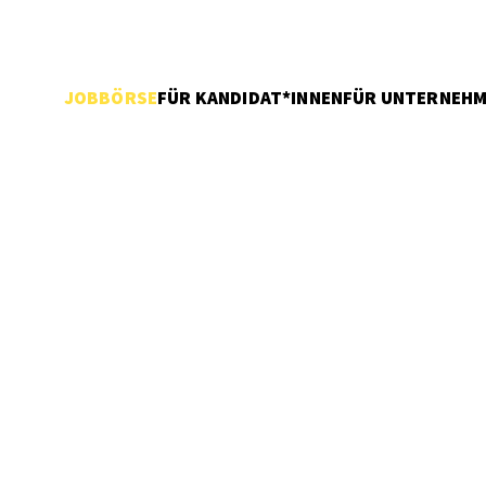
JOBBÖRSE
FÜR KANDIDAT*INNEN
FÜR UNTERNEH