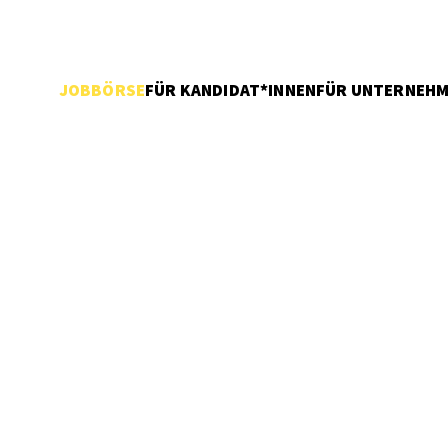
JOBBÖRSE
FÜR KANDIDAT*INNEN
FÜR UNTERNEH