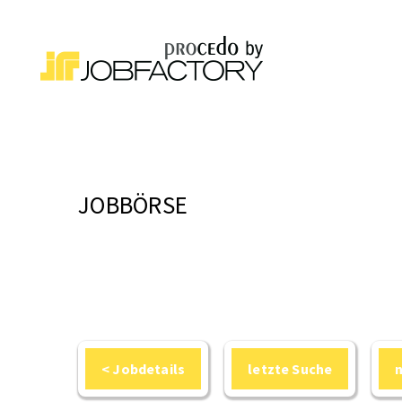
JOBBÖRSE
< Jobdetails
letzte Suche