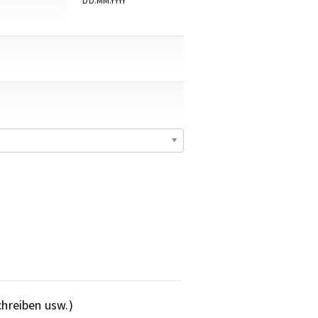
DD.MM.YYYY
chreiben usw.)