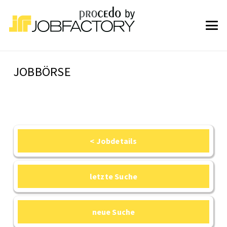
JOBBÖRSE
< Jobdetails
letzte Suche
neue Suche