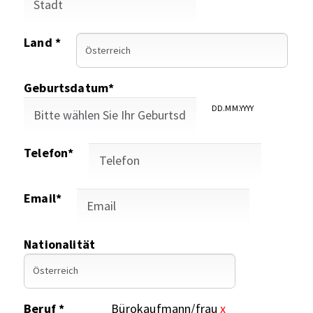
Land *
Geburtsdatum*
DD.MM.YYYY
Telefon*
Email*
Nationalität
Beruf *
Bürokaufmann/frau
x