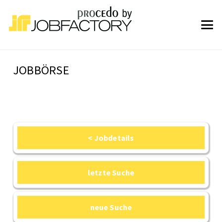
JOBBÖRSE
< Jobdetails
letzte Suche
neue Suche