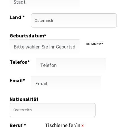
Land *
Geburtsdatum*
DD.MM.YYYY
Telefon*
Email*
Nationalität
Beruf *
Tischlerhelfer/in
x