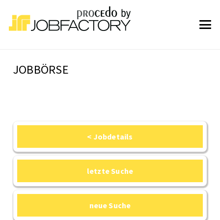
JOBBÖRSE
< Jobdetails
letzte Suche
neue Suche