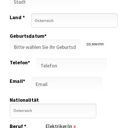
Land *
Geburtsdatum*
DD.MM.YYYY
Telefon*
Email*
Nationalität
Beruf *
Elektriker/in
x