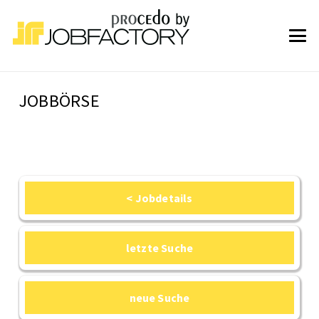
JOBBÖRSE
< Jobdetails
letzte Suche
neue Suche