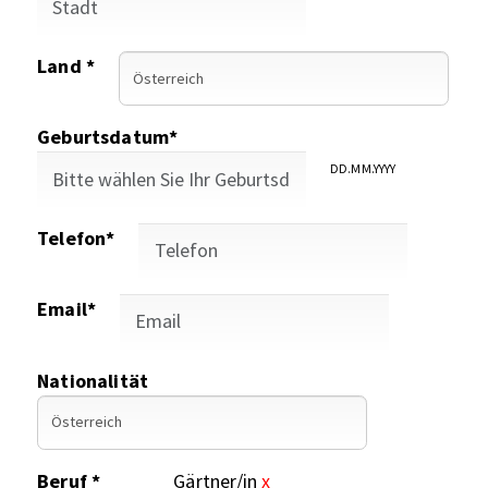
Land *
Geburtsdatum*
DD.MM.YYYY
Telefon*
Email*
Nationalität
Beruf *
Gärtner/in
x