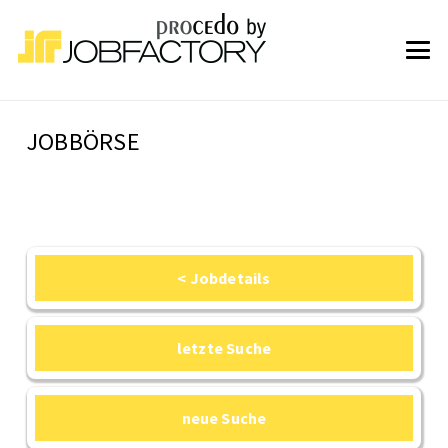
JOBBÖRSE
< Jobdetails
letzte Suche
neue Suche