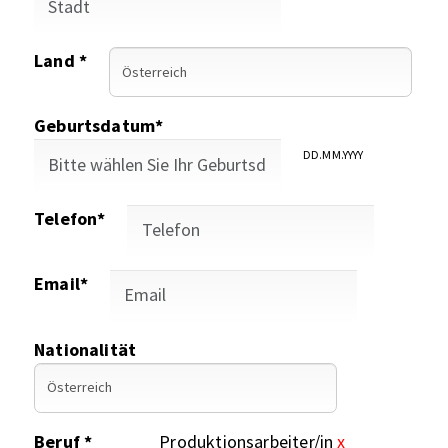
Land *
Geburtsdatum*
DD.MM.YYYY
Telefon*
Email*
Nationalität
Beruf *
Produktionsarbeiter/in
x