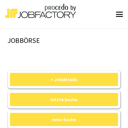
JOBBÖRSE
< Jobdetails
letzte Suche
neue Suche