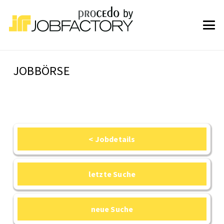
JOBBÖRSE
< Jobdetails
letzte Suche
neue Suche