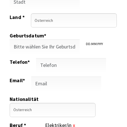
Land *
Geburtsdatum*
DD.MM.YYYY
Telefon*
Email*
Nationalität
Beruf *
Elektriker/in
x