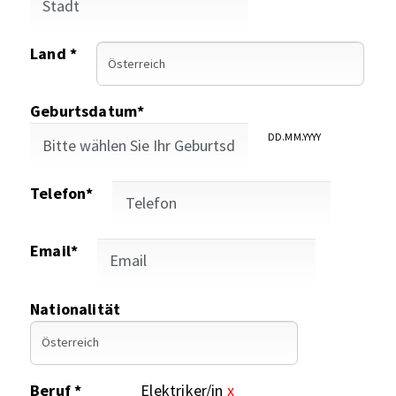
Land *
Geburtsdatum*
DD.MM.YYYY
Telefon*
Email*
Nationalität
Beruf *
Elektriker/in
x