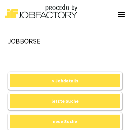
JOBBÖRSE
< Jobdetails
letzte Suche
neue Suche