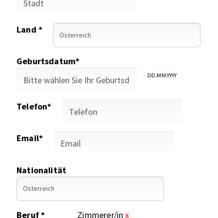
Land *
Geburtsdatum*
DD.MM.YYYY
Telefon*
Email*
Nationalität
Beruf *
Zimmerer/in
x