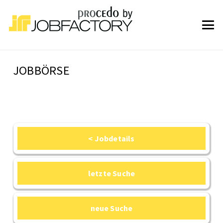
JOBBÖRSE
< Jobdetails
letzte Suche
neue Suche