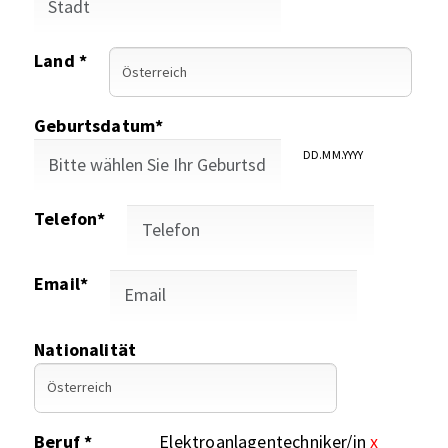
Land *
Geburtsdatum*
DD.MM.YYYY
Telefon*
Email*
Nationalität
Beruf *
Elektroanlagentechniker/in
x