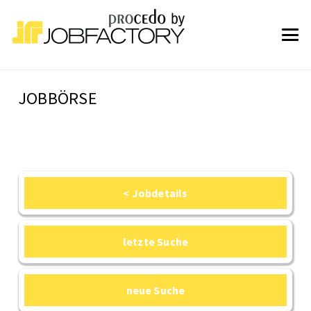
JOBBÖRSE
< Jobdetails
letzte Suche
neue Suche