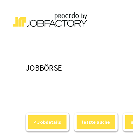
JOBBÖRSE
< Jobdetails
letzte Suche