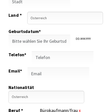
Land *
Geburtsdatum*
DD.MM.YYYY
Telefon*
Email*
Nationalität
Beruf *
Bürokaufmann/frau
x