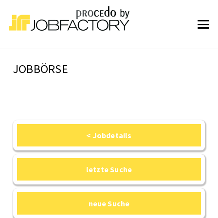
JOBBÖRSE
< Jobdetails
letzte Suche
neue Suche