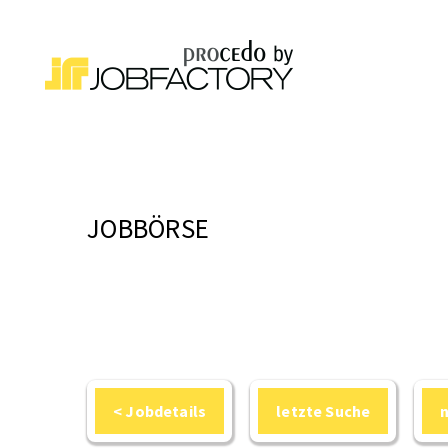
JOBBÖRSE
< Jobdetails
letzte Suche