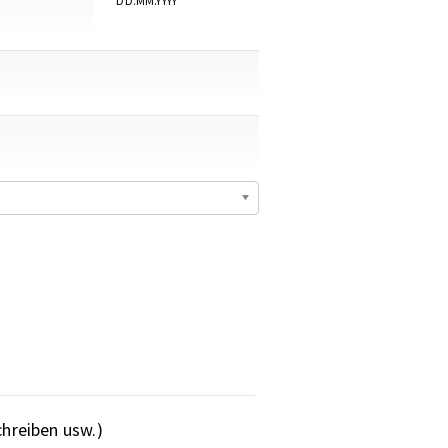
DD.MM.YYYY
chreiben usw.)