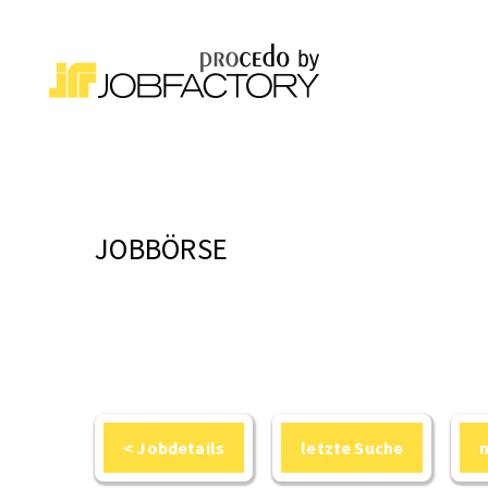
JOBBÖRSE
< Jobdetails
letzte Suche