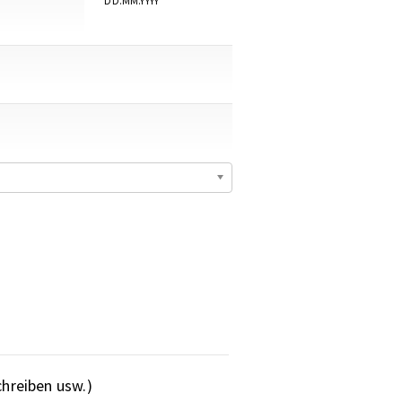
DD.MM.YYYY
chreiben usw.)