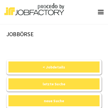
JOBBÖRSE
< Jobdetails
letzte Suche
neue Suche