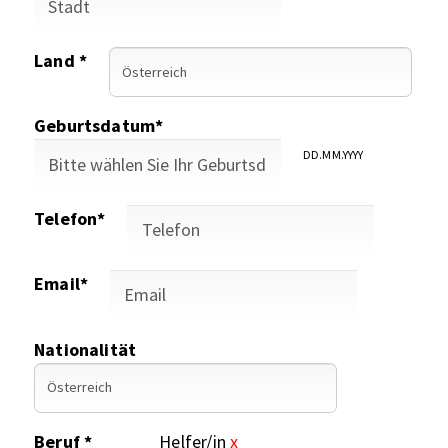
Land *
Geburtsdatum*
DD.MM.YYYY
Telefon*
Email*
Nationalität
Beruf *
Helfer/in
x