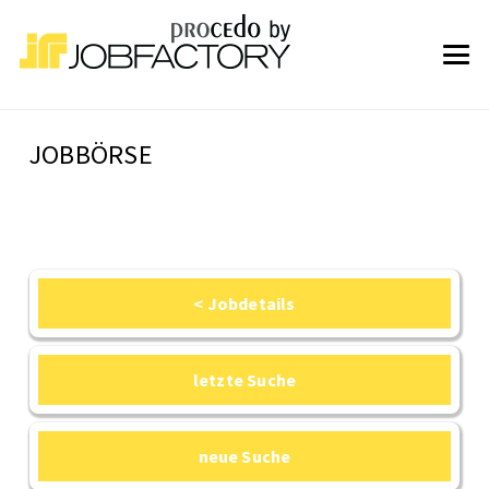
JOBBÖRSE
< Jobdetails
letzte Suche
neue Suche