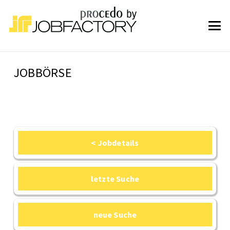
JOBBÖRSE
< Jobdetails
letzte Suche
neue Suche