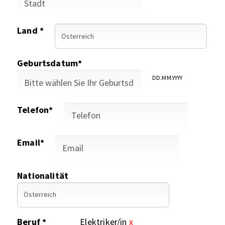
Land *
Geburtsdatum*
DD.MM.YYYY
Telefon*
Email*
Nationalität
Beruf *
Elektriker/in
x