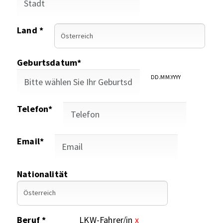
Land *
Geburtsdatum*
DD.MM.YYYY
Telefon*
Email*
Nationalität
Beruf *
LKW-Fahrer/in
x