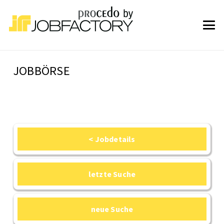
JOBBÖRSE
< Jobdetails
letzte Suche
neue Suche