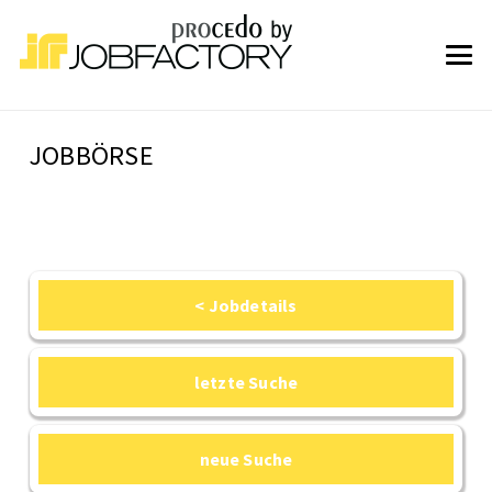
JOBBÖRSE
< Jobdetails
letzte Suche
neue Suche