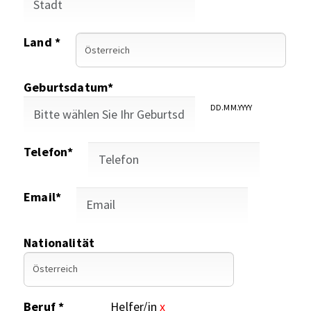
Land *
Geburtsdatum*
DD.MM.YYYY
Telefon*
Email*
Nationalität
Beruf *
Helfer/in
x