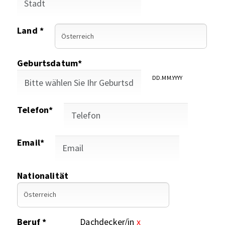
Land *
Geburtsdatum*
DD.MM.YYYY
Telefon*
Email*
Nationalität
Beruf *
Dachdecker/in
x