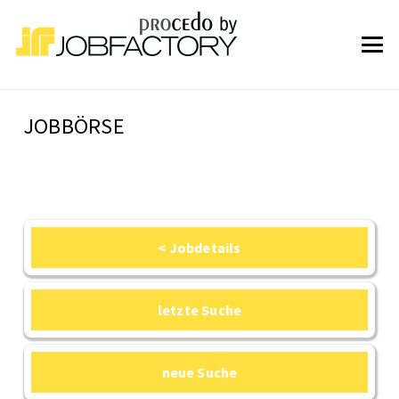
JOBBÖRSE
< Jobdetails
letzte Suche
neue Suche