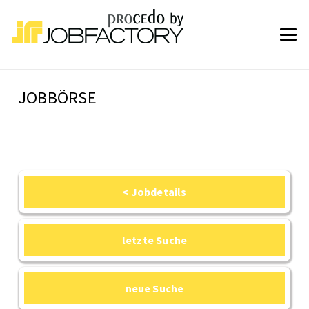
JOBBÖRSE
< Jobdetails
letzte Suche
neue Suche